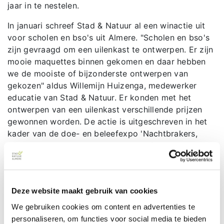
jaar in te nestelen.
In januari schreef Stad & Natuur al een winactie uit
voor scholen en bso's uit Almere. "Scholen en bso's
zijn gevraagd om een uilenkast te ontwerpen. Er zijn
mooie maquettes binnen gekomen en daar hebben
we de mooiste of bijzonderste ontwerpen van
gekozen" aldus Willemijn Huizenga, medewerker
educatie van Stad & Natuur. Er konden met het
ontwerpen van een uilenkast verschillende prijzen
gewonnen worden. De actie is uitgeschreven in het
kader van de doe- en beleefexpo 'Nachtbrakers,
Uilen van de wereld' die momenteel (en nog de hele
zomervakantie!) te zien is bij Stad & Natuur op de
Kemphaan.
Sterrenschool het Universum en bso Sterrenrijk
Deze website maakt gebruik van cookies
wonnen met hun uilenkast een unieke en éénmalige
We gebruiken cookies om content en advertenties te
excursie met de Stad en Natuur bus samen met de
personaliseren, om functies voor social media te bieden