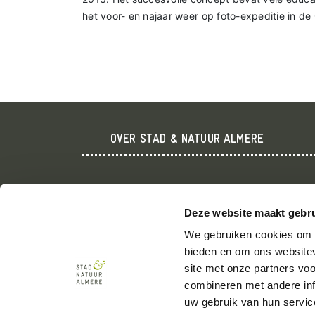
het voor- en najaar weer op foto-expeditie in de
OVER STAD & NATUUR ALMERE
Organisatie
Jaarverslag
Vacatures
Algemene
Deze website maakt gebru
voorwaarden
We gebruiken cookies om c
bieden en om ons websitev
site met onze partners vo
combineren met andere inf
uw gebruik van hun servic