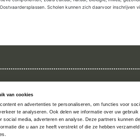
 Oostvaardersplassen. Scholen kunnen zich daarvoor inschrijven vi
Nieuwsarchief
Contact
Pers
Disclaimer
Privacyverklaring
Samenwerkingspart
ik van cookies
ontent en advertenties te personaliseren, om functies voor soci
erkeer te analyseren. Ook delen we informatie over uw gebruik
or social media, adverteren en analyse. Deze partners kunnen 
ormatie die u aan ze heeft verstrekt of die ze hebben verzameld
es.