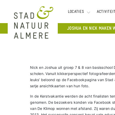
LOCATIES
ACTIVITEI
JOSHUA EN NICK MAKEN W
Nick en Joshua uit groep 7 & 8 van basisschool
scholen. Vanuit kikkerperspectief fotografeerde
leuks’ beloond op de Facebookpagina van Stad &
setje ansichtkaarten van hun foto.
In de Kerstvakantie werden de acht finalisten te
genomen. De bezoekers konden via Facebook st
van De Klimop wonnen met afstand. Zij waren du
2013. Het succesvolle concept bevat vele educat