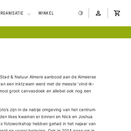
ORGANISATIE
WINKEL
e Stad & Natuur Almere aanbood aan de Almeerse
 van een inktzwam werd met de meeste ‘vind-ik-
mooi groot canvasdoek en allebei ook nog een
oto’s zijn in de nabije omgeving van het centrum
en likes kwamen er binnen en Nick en Joshua
ix fotoworkshop hebben gehad in het najaar van
heid en vooral beleving. Ook in 2014 gaan we in