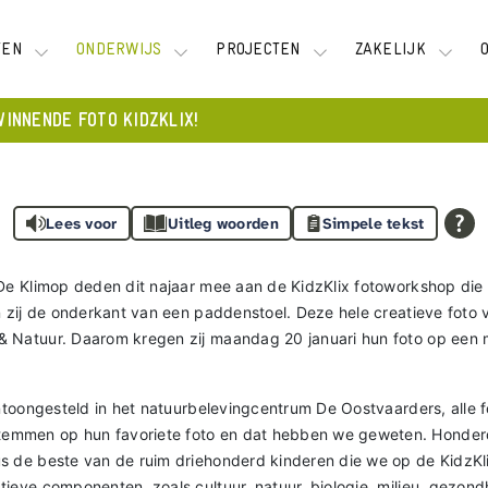
TEN
ONDERWIJS
PROJECTEN
ZAKELIJK
INNENDE FOTO KIDZKLIX!
Lees voor
Uitleg woorden
Simpele tekst
 De Klimop deden dit najaar mee aan de KidzKlix fotoworkshop di
n zij de onderkant van een paddenstoel. Deze hele creatieve foto
 Natuur. Daarom kregen zij maandag 20 januari hun foto op een 
ntoongesteld in het natuurbelevingcentrum De Oostvaarders, alle f
emmen op hun favoriete foto en dat hebben we geweten. Honderd
s de beste van de ruim driehonderd kinderen die we op de KidzKl
ieve componenten, zoals cultuur, natuur, biologie, milieu, gezond